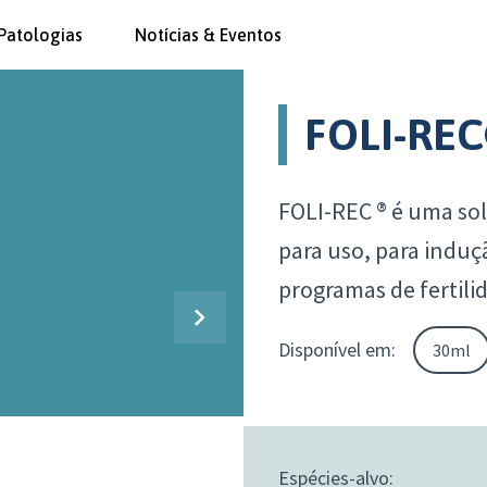
Patologias
Notícias & Eventos
FOLI-RE
FOLI-REC ® é uma so
para uso, para induç
programas de fertili
Disponível em:
30ml
Espécies-alvo: