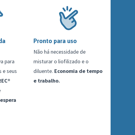
da
Pronto para uso
Não há necessidade de
a para
misturar o liofilizado e o
s e seus
diluente.
Economia de tempo
REC®
e trabalho.
e
 espera